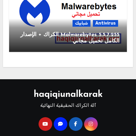
Antivirus
شبابيك
Malwarebytes 5.5.7.255 الكراك + الإصدار
الكامل تحميل مجاني
haqiqiunalkarak
آلة الكراك الحقيقية النهائية