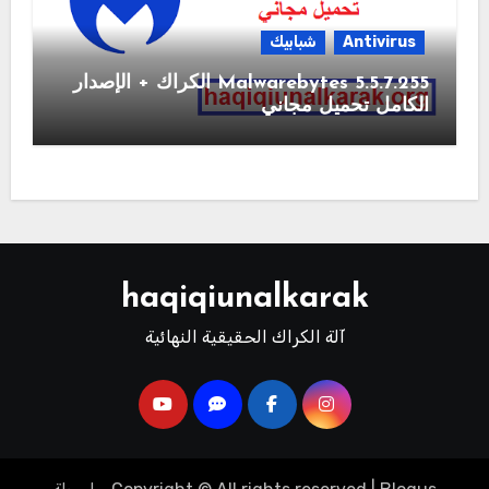
Antivirus
شبابيك
Malwarebytes 5.5.7.255 الكراك + الإصدار
الكامل تحميل مجاني
haqiqiunalkarak
آلة الكراك الحقيقية النهائية