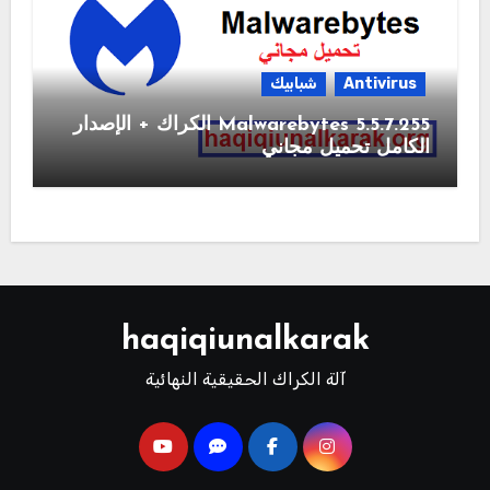
Antivirus
شبابيك
Malwarebytes 5.5.7.255 الكراك + الإصدار
الكامل تحميل مجاني
haqiqiunalkarak
آلة الكراك الحقيقية النهائية