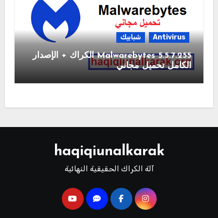
Antivirus
شبابيك
Malwarebytes 5.5.7.255 الكراك + الإصدار
الكامل تحميل مجاني
haqiqiunalkarak
آلة الكراك الحقيقية النهائية