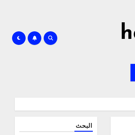
h
البحث