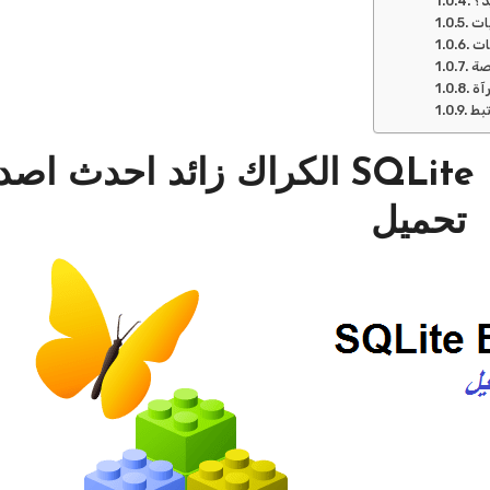
د؟
بط
5.5.42 SQLite Expert Personal الكراك زائد احدث ا
تحميل