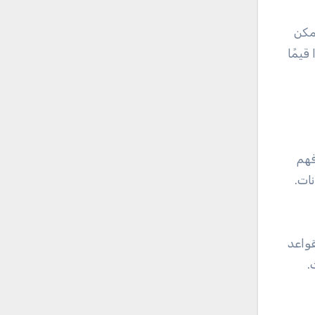
يمكن
قيمًا
فهم
نات.
 لقواعد
.