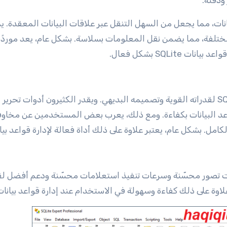
ودقته.
يانات، مما يجعل من السهل التنقل عبر علاقات البيانات المعقدة. 
ختلفة، مما يضمن نقل المعلومات بسلاسة. بشكل عام، يعد موردًا 
SQLi بشكل فعال.
يشيد المستخدمون باستمرار بـ SQLite Expert Personal لقدراته القوية وتصميمه البديهي. ويقدر الكثيرون أدوات تحرير
اعد البيانات بكفاءة. ومع ذلك، يعرب بعض المستخدمين عن مخاو
كامل. بشكل عام، يعتبر علاوة على ذلك أداة فعالة لإدارة قواعد بيا
ث إصدار من SQLite Expert Personal بأدوات تصور محسّنة وسرعات تنفيذ استعلامات محسّنة ودعم أفضل
علاوة على ذلك كفاءة وسهولة في الاستخدام عند إدارة قواعد بيانات