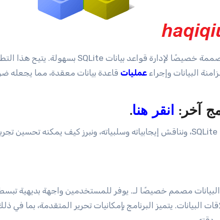
هي أداة قوية مصممة خصيصًا لإدارة قواعد بيانات SQLite بسهولة. يتيح 
منة البيانات وإجراء
عمليات
قاعدة بيانات معقدة، مما يجعله ضرو
مج آخر
:
انقر هنا
.
في هذه المقالة، سنستكشف ميزات SQLite Expert Personal، ونناقش إيجابياته وسلبياته، ونبرز كيف يمكنه تحسين
دم لإدارة قواعد البيانات مصمم خصيصًا لـ. يوفر للمستخدمين واجهة بديهية تبس
البيانات. يتميز البرنامج بإمكانيات تحرير المتقدمة، بما في ذلك