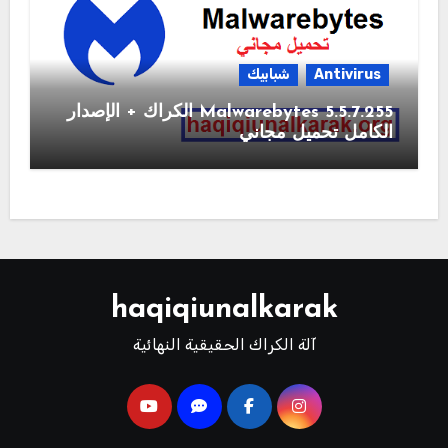
Antivirus
شبابيك
Malwarebytes 5.5.7.255 الكراك + الإصدار
الكامل تحميل مجاني
haqiqiunalkarak
آلة الكراك الحقيقية النهائية