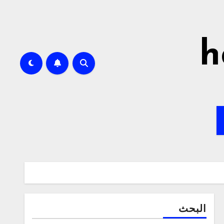
h
البحث