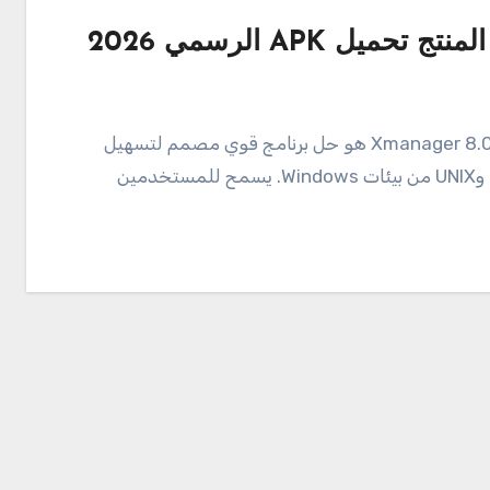
الوصول عن بعد بشكل ثابت وفعال إلى أنظمة Linux وUNIX من بيئات Windows. يسمح للمستخدمين