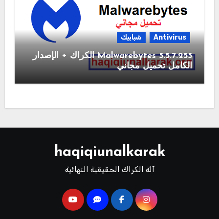
Antivirus
شبابيك
Malwarebytes 5.5.7.255 الكراك + الإصدار
الكامل تحميل مجاني
haqiqiunalkarak
آلة الكراك الحقيقية النهائية