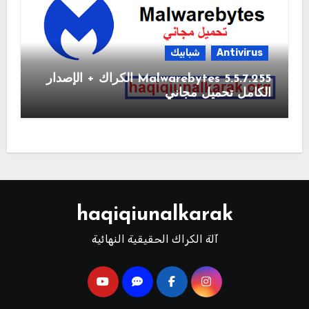
Antivirus
شبابيك
Malwarebytes 5.5.7.255 الكراك + الإصدار
الكامل تحميل مجاني
haqiqiunalkarak
آلة الكراك الحقيقية النهائية