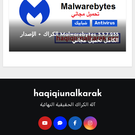
Antivirus
شبابيك
Malwarebytes 5.5.7.255 الكراك + الإصدار
الكامل تحميل مجاني
haqiqiunalkarak
آلة الكراك الحقيقية النهائية