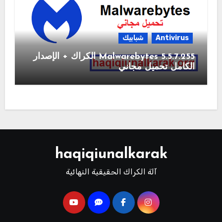
Antivirus
شبابيك
Malwarebytes 5.5.7.255 الكراك + الإصدار
الكامل تحميل مجاني
haqiqiunalkarak
آلة الكراك الحقيقية النهائية