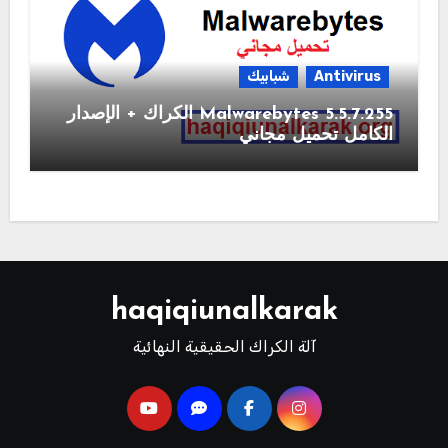
Antivirus
شبابيك
Malwarebytes 5.5.7.255 الكراك + الإصدار
الكامل تحميل مجاني
haqiqiunalkarak
آلة الكراك الحقيقية النهائية