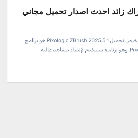
قوي للنمذجة والرسم تم تطويره بواسطة Pixologic Inc. وهو برنامج يستخدم لإنشاء مشاهد عالية