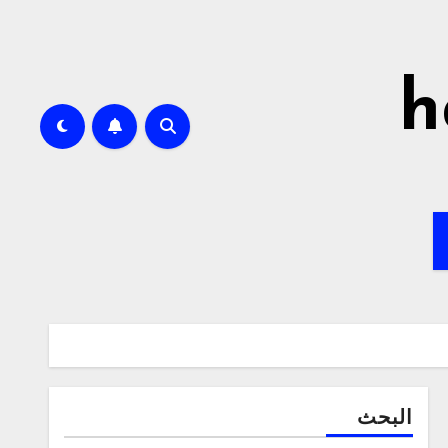
h
البحث