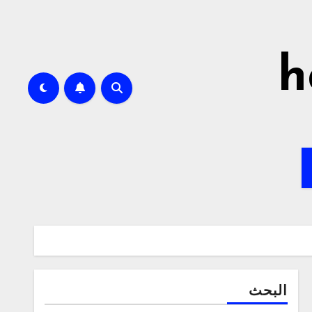
h
البحث