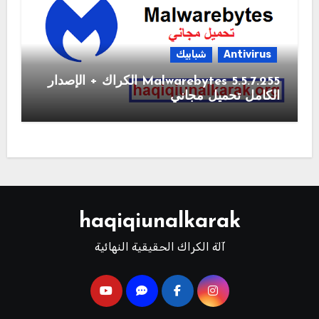
Antivirus
شبابيك
Malwarebytes 5.5.7.255 الكراك + الإصدار
الكامل تحميل مجاني
haqiqiunalkarak
آلة الكراك الحقيقية النهائية