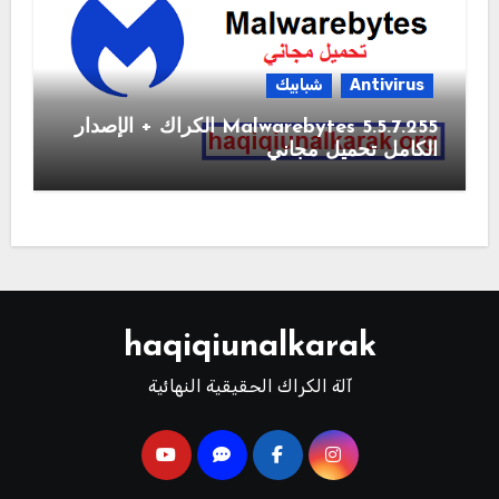
Antivirus
شبابيك
Malwarebytes 5.5.7.255 الكراك + الإصدار
الكامل تحميل مجاني
haqiqiunalkarak
آلة الكراك الحقيقية النهائية