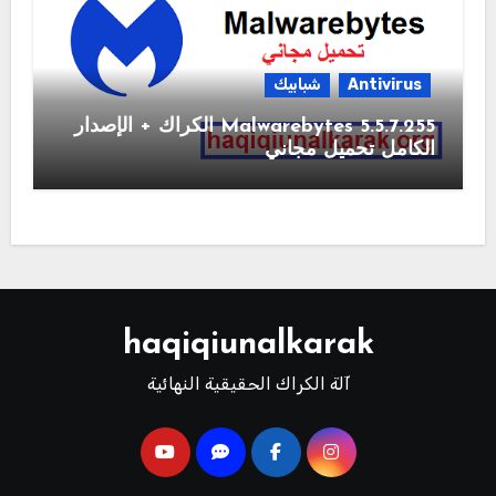
Antivirus
شبابيك
Malwarebytes 5.5.7.255 الكراك + الإصدار
الكامل تحميل مجاني
haqiqiunalkarak
آلة الكراك الحقيقية النهائية