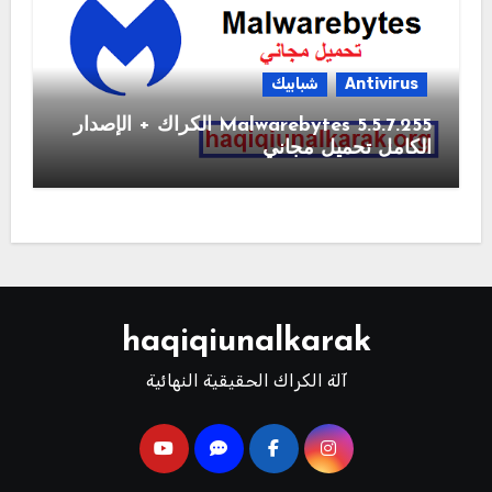
Antivirus
شبابيك
Malwarebytes 5.5.7.255 الكراك + الإصدار
الكامل تحميل مجاني
haqiqiunalkarak
آلة الكراك الحقيقية النهائية