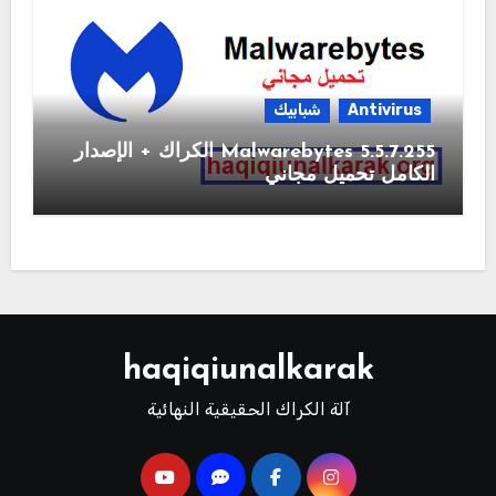
Antivirus
شبابيك
Malwarebytes 5.5.7.255 الكراك + الإصدار
الكامل تحميل مجاني
haqiqiunalkarak
آلة الكراك الحقيقية النهائية