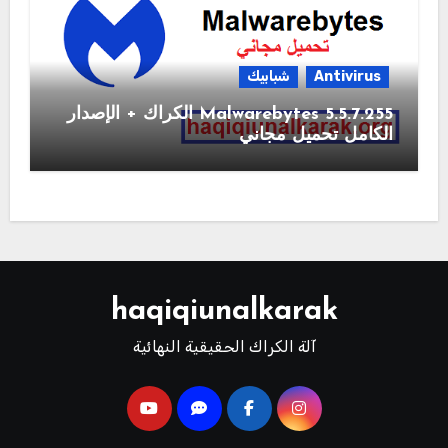
Antivirus
شبابيك
Malwarebytes 5.5.7.255 الكراك + الإصدار
الكامل تحميل مجاني
haqiqiunalkarak
آلة الكراك الحقيقية النهائية