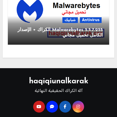
Antivirus
شبابيك
Malwarebytes 5.5.7.255 الكراك + الإصدار
الكامل تحميل مجاني
haqiqiunalkarak
آلة الكراك الحقيقية النهائية