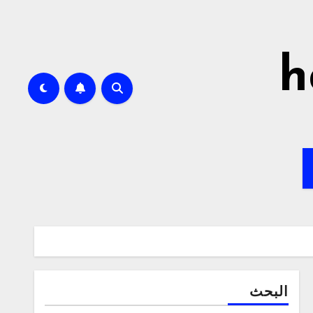
h
البحث