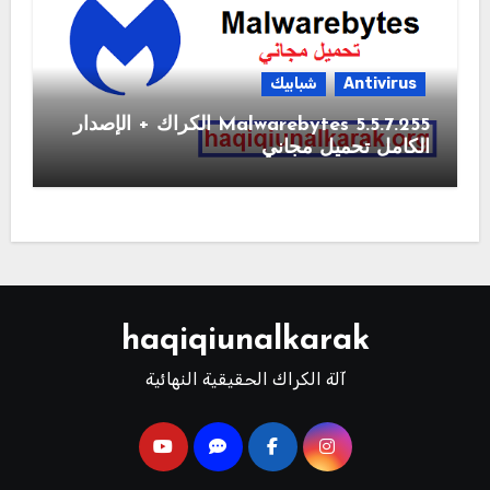
Antivirus
شبابيك
Malwarebytes 5.5.7.255 الكراك + الإصدار
الكامل تحميل مجاني
haqiqiunalkarak
آلة الكراك الحقيقية النهائية