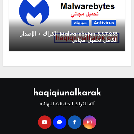
Antivirus
شبابيك
Malwarebytes 5.5.7.255 الكراك + الإصدار
الكامل تحميل مجاني
haqiqiunalkarak
آلة الكراك الحقيقية النهائية