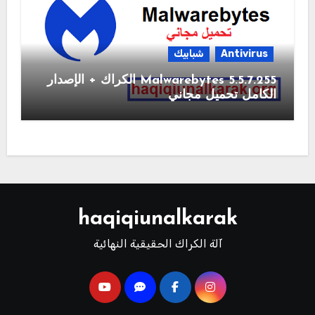
Antivirus
شبابيك
Malwarebytes 5.5.7.255 الكراك + الإصدار
الكامل تحميل مجاني
haqiqiunalkarak
آلة الكراك الحقيقية النهائية